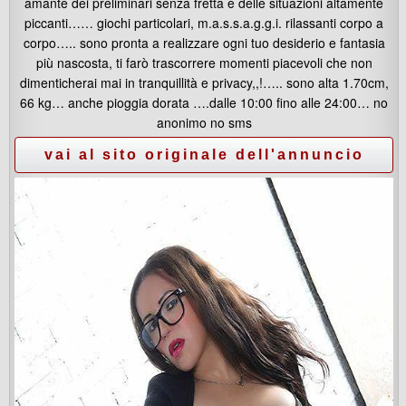
amante dei preliminari senza fretta e delle situazioni altamente
piccanti…… giochi particolari, m.a.s.s.a.g.g.i. rilassanti corpo a
corpo….. sono pronta a realizzare ogni tuo desiderio e fantasia
più nascosta, ti farò trascorrere momenti piacevoli che non
dimenticherai mai in tranquillità e privacy,,!….. sono alta 1.70cm,
66 kg… anche pioggia dorata ….dalle 10:00 fino alle 24:00… no
anonimo no sms