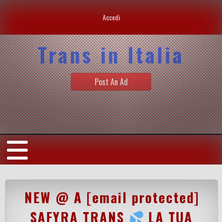
Accedi
Trans in Italia
Post An Ad
NEW @ A [email protected]
SAFYRA TRANS
LA TUA