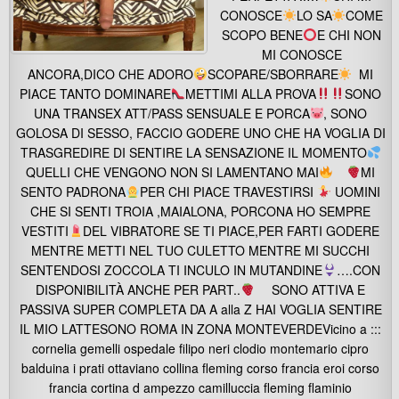
CONOSCE
LO SA
COME
SCOPO BENE
E CHI NON
MI CONOSCE
ANCORA,DICO CHE ADORO
SCOPARE/SBORRARE
MI
PIACE TANTO DOMINARE
METTIMI ALLA PROVA
SONO
UNA TRANSEX ATT/PASS SENSUALE E PORCA
, SONO
GOLOSA DI SESSO, FACCIO GODERE UNO CHE HA VOGLIA DI
TRASGREDIRE DI SENTIRE LA SENSAZIONE IL MOMENTO
QUELLI CHE VENGONO NON SI LAMENTANO MAI
MI
SENTO PADRONA
PER CHI PIACE TRAVESTIRSI
UOMINI
CHE SI SENTI TROIA ,MAIALONA, PORCONA HO SEMPRE
VESTITI
DEL VIBRATORE SE TI PIACE,PER FARTI GODERE
MENTRE METTI NEL TUO CULETTO MENTRE MI SUCCHI
SENTENDOSI ZOCCOLA TI INCULO IN MUTANDINE
….CON
DISPONIBILITÀ ANCHE PER PART..
SONO ATTIVA E
PASSIVA SUPER COMPLETA DA A alla Z HAI VOGLIA SENTIRE
IL MIO LATTESONO ROMA IN ZONA MONTEVERDEVicino a :::
cornelia gemelli ospedale filipo neri clodio montemario cipro
balduina i prati ottaviano collina fleming corso francia eroi corso
francia cortina d ampezzo camilluccia fleming flaminio