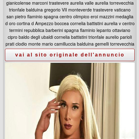
gianicolense marconi trastevere aurelia valle aurelia torrevecchia
trionfale balduina gregorio VII monteverde trastevere vaticano
san pietro flaminio spagna centro olimpico eroi mazzini medaglia
d oro cortina d Ampezzo boccea cornelia battistini aurelia v centro
termini repubblica barberini spagna flaminio lepanto ottaviano
cipro baldo degli ubaldi cornelia battistini trionfale aurelio parioli
prati clodio monte mario camilluccia balduina gemelli torrevecchia