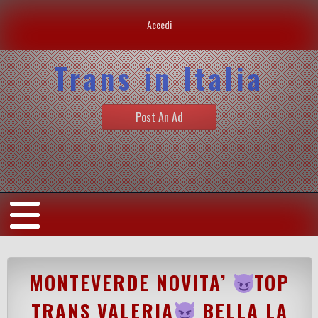
Accedi
Trans in Italia
Post An Ad
MONTEVERDE NOVITA’
TOP
TRANS VALERIA
BELLA LA