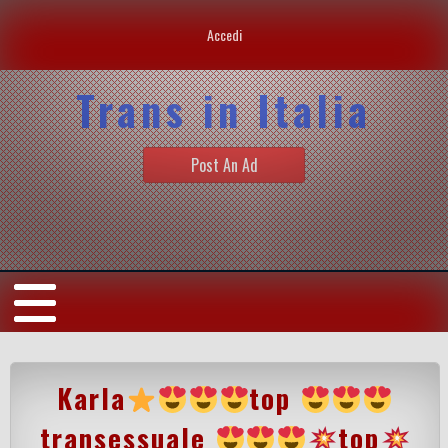
Accedi
Trans in Italia
Post An Ad
Karla
top
transessuale
top