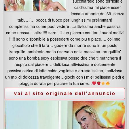
succhiartelo sono terribile e
caldissima mi piace esser
leccata amante del 69. senza
tabu…’… bocca di fuoco per lunghissimi preliminari!
completissima come puoi vedere …attivissima anche passiva
come nessun…altra!!!! saro…il tuo piacere con tanti buoni motivi
!!!!! sono disponibile a possederti come piu ti piace…. col mio
giocattolo che ti fara… godere da morire sono in un posto
tranquillo, ambiente molto riservato nella massima tranquillita’
sono una bomba sexy esplosiva posso dire che ti manchera il
respiro dal piacere….deliziosa,attivissima e dolcemente
passiva,carica di latte caldo,vogliosa e arrapatissima, maliziosa
un mix di dolcezza travolgente…giochi con i miei bellissimi piedi e
pioggia dorata per placare la tua sete…