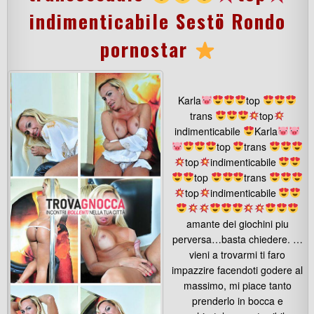
indimenticabile Sestö Rondo
pornostar
Karla
top
trans
top
indimenticabile
Karla
top
trans
top
indimenticabile
top
trans
top
indimenticabile
amante dei giochini piu
perversa…basta chiedere. …
vieni a trovarmi ti faro
impazzire facendoti godere al
massimo, mi piace tanto
prenderlo in bocca e