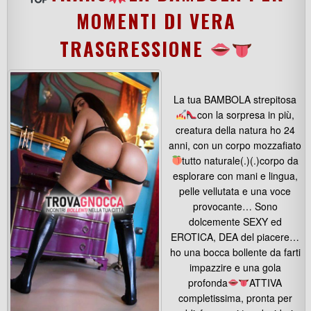
MOMENTI DI VERA
TRASGRESSIONE
La tua BAMBOLA strepitosa
con la sorpresa in più,
creatura della natura ho 24
anni, con un corpo mozzafiato
tutto naturale(.)(.)corpo da
esplorare con mani e lingua,
pelle vellutata e una voce
provocante… Sono
dolcemente SEXY ed
EROTICA, DEA del piacere…
ho una bocca bollente da farti
impazzire e una gola
profonda
ATTIVA
completissima, pronta per