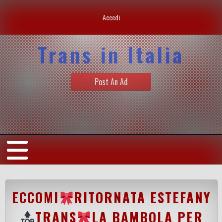
Accedi
Trans in Italia
Post An Ad
ECCOMI
RITORNATA ESTEFANY
TRANS
LA BAMBOLA PER