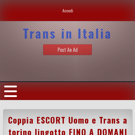
Accedi
Trans in Italia
Post An Ad
Coppia ESCORT Uomo e Trans a
torino lingotto FINO A DOMANI