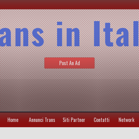
ans in Ita
Post An Ad
Home
Annunci Trans
Siti Partner
Contatti
Network