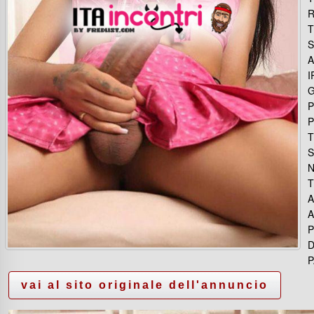
R
T
S
A
I
G
P
P
T
S
N
T
A
A
P
D
P