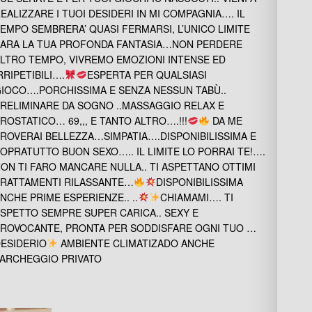
EALIZZARE I TUOI DESIDERI IN MI COMPAGNIA…. IL
EMPO SEMBRERA’ QUASI FERMARSI, L’UNICO LIMITE
ARA LA TUA PROFONDA FANTASIA…NON PERDERE
LTRO TEMPO, VIVREMO EMOZIONI INTENSE ED
RRIPETIBILI….
ESPERTA PER QUALSIASI
IOCO….PORCHISSIMA E SENZA NESSUN TABÙ..
RELIMINARE DA SOGNO ..MASSAGGIO RELAX E
ROSTATICO… 69,,, E TANTO ALTRO….!!!
DA ME
ROVERAI BELLEZZA…SIMPATIA….DISPONIBILISSIMA E
OPRATUTTO BUON SEXO….. IL LIMITE LO PORRAI TE!….
ON TI FARO MANCARE NULLA.. TI ASPETTANO OTTIMI
RATTAMENTI RILASSANTE…
DISPONIBILISSIMA
NCHE PRIME ESPERIENZE.. ..
CHIAMAMI…. TI
SPETTO SEMPRE SUPER CARICA.. SEXY E
ROVOCANTE, PRONTA PER SODDISFARE OGNI TUO …
ESIDERIO
AMBIENTE CLIMATIZADO ANCHE
ARCHEGGIO PRIVATO