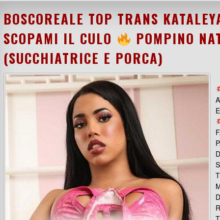
BOSCOREALE TOP TRANS KATALEY
SCOPAMI IL CULO
POMPINO NAT
(SUCCHIATRICE E PORCA)
A
E
F
P
D
S
M
D
R
T