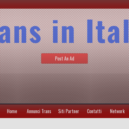
ans in Ita
Post An Ad
Home
Annunci Trans
Siti Partner
Contatti
Network