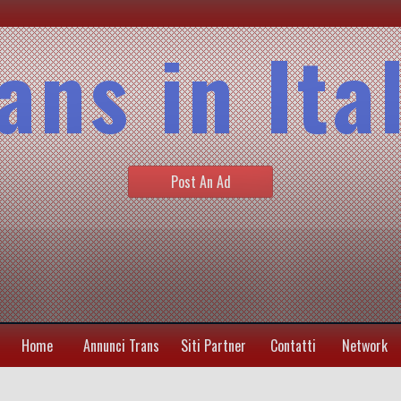
ans in Ita
Post An Ad
Home
Annunci Trans
Siti Partner
Contatti
Network