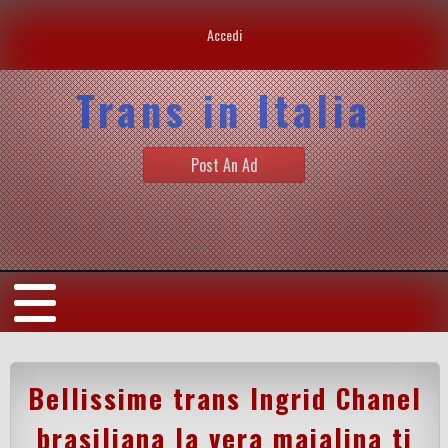
Accedi
Trans in Italia
Post An Ad
Bellissime trans Ingrid Chanel
brasiliana la vera maialina ti