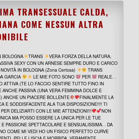
SIMA TRANSESSUALE CALDA,
MANA COME NESSUN ALTRA
ONIBILE
IN BOLOGNA
TRANS
VERA FORZA DELLA NATURA,
PASSIVA SEXY CON UN ARNESE SEMPRE DURO E CARICO
NOVITÀ IN BOLOGNA (Zona Certosa)
TRANS
A GARCIA
LE MIE FOTO SONO
PER
REALE. .
 ATTIVA (TE LO FACCIO SENTIRE TUTTO FINO IN
E ANCHE PASSIVA (UNA VERA FEMMINA DOLCE E
E) ANCHE UN PIACERE BOLLENTE
FINALMENTE LA
CA E SODDISFACENTE ALA TUA DISPOSIZIONE!!!! TI
PER DELIZIARTI CON LE MIE ATTENZIONI!!!
NON
NICA MA POSSO ESSERE LA UNICA PER LE TUE
 E PASSIONE SPETTACOLARE E SENSUALISSIMA. . DA
NO COME MI VEDI HO UN FISICO PERFETTO CURVE
ENTI, PELLE LISCIA E MORBIDA, VERAMENTE