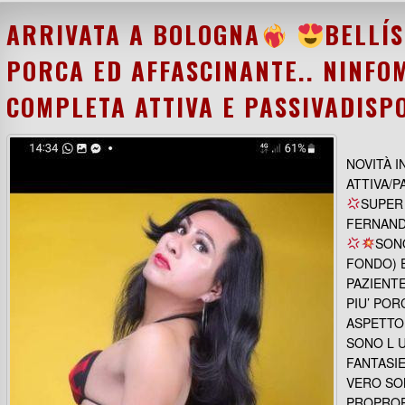
ARRIVATA A BOLOGNA
BELLÍ
PORCA ED AFFASCINANTE.. NINFO
COMPLETA ATTIVA E PASSIVADISP
NOVITÀ 
ATTIVA/
SUPER 
FERNAND
SONO
FONDO) 
PAZIENT
PIU’ POR
ASPETTO 
SONO L U
FANTASIE
VERO SO
PROPROP