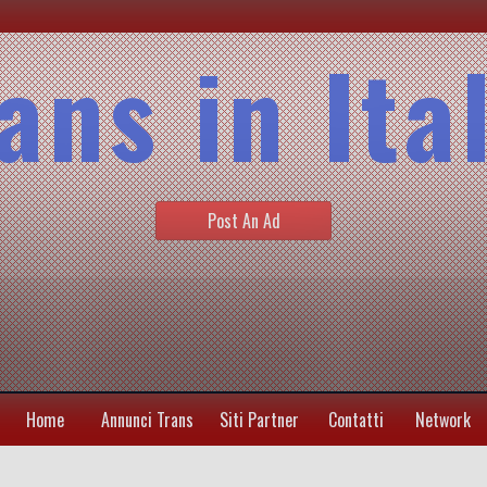
ans in Ita
Post An Ad
Home
Annunci Trans
Siti Partner
Contatti
Network