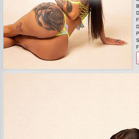
B
D
F
D
P
S
F