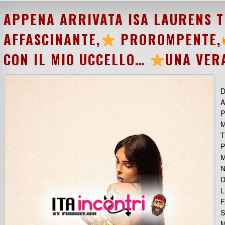
APPENA ARRIVATA ISA LAURENS T
AFFASCINANTE,
PROROMPENTE,
CON IL MIO UCCELLO…
UNA VER
D
A
T
N
D
F
S
M