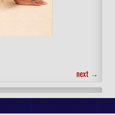
next
→