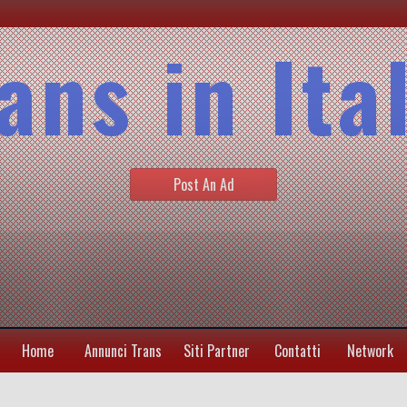
ans in Ita
Post An Ad
Home
Annunci Trans
Siti Partner
Contatti
Network