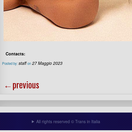
Contacts:
staff
27 Maggio 2023
Posted by:
on
←
previous
All rights reserved © Trans in Italia