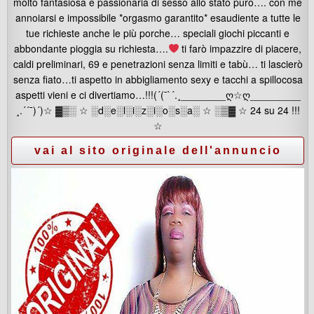
molto fantasiosa e passionaria di sesso allo stato puro…. con me
annoiarsi e impossibile *orgasmo garantito* esaudiente a tutte le
tue richieste anche le più porche… speciali giochi piccanti e
abbondante pioggia su richiesta….
ti farò impazzire di piacere,
caldi preliminari, 69 e penetrazioni senza limiti e tabù… ti lascierò
senza fiato…ti aspetto in abbigliamento sexy e tacchi a spillocosa
aspetti vieni e ci divertiamo…!!!(´(¯`´.¸________ღ☆ღ_________
¸.´´¯)´)☆ ▓▒░ ☆ ░d░e░l░i░z░i░o░s░a░ ☆ ░▒▓ ☆ 24 su 24 !!!
☆