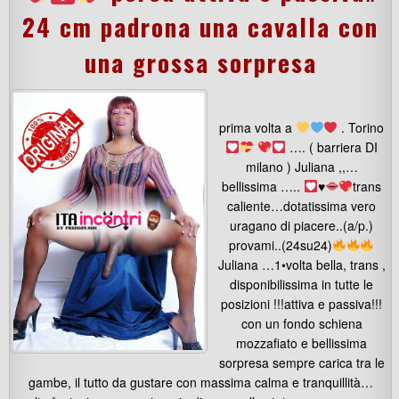
24 cm padrona una cavalla con
una grossa sorpresa
prima volta a
. Torino
…. ( barriera DI
milano ) Juliana ,,…
bellissima …..
♥️
trans
caliente…dotatissima vero
uragano di piacere..(a/p.)
provami..(24su24)
Juliana …1•volta bella, trans ,
disponibilissima in tutte le
posizioni !!!attiva e passiva!!!
con un fondo schiena
mozzafiato e bellissima
sorpresa sempre carica tra le
gambe, il tutto da gustare con massima calma e tranquillità…