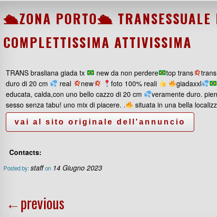
🛳ZONA PORTO🛳 TRANSESSUALE 
COMPLETTISSIMA ATTIVISSIMA
TRANS brasliana giada tx
new da non perdere
top trans
tran
duro di 20 cm
real
new
foto 100% reali
giadaxxl
educata, calda,con uno bello cazzo di 20 cm
veramente duro. pien
sesso senza tabu! uno mix di piacere. .
situata in una bella locali
Contacts:
staff
14 Giugno 2023
Posted by:
on
←
previous