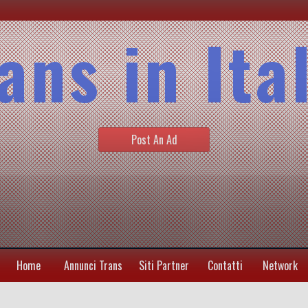
ans in Ita
Post An Ad
Home
Annunci Trans
Siti Partner
Contatti
Network