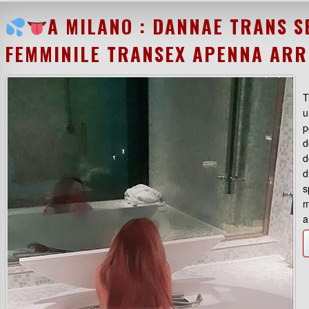
A MILANO : DANNAE TRANS S
FEMMINILE TRANSEX APENNA AR
T
u
p
d
d
d
s
m
a