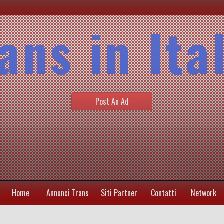
ans in Ita
Post An Ad
Home
Annunci Trans
Siti Partner
Contatti
Network