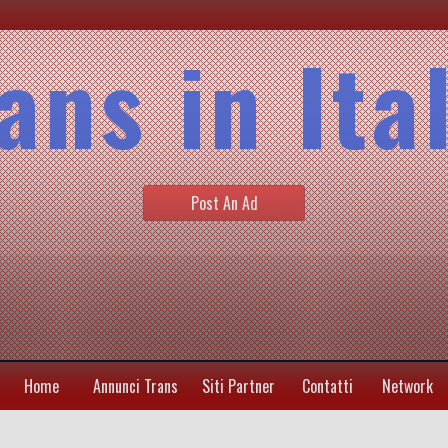
ans in Ita
Post An Ad
Home
Annunci Trans
Siti Partner
Contatti
Network