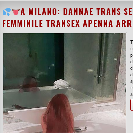
A MILANO: DANNAE TRANS SE
FEMMINILE TRANSEX APENNA ARR
T
u
p
d
d
d
s
m
a