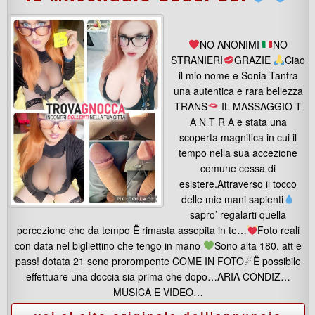
NO ANONIMI
NO
STRANIERI
GRAZIE
Ciao
il mio nome e Sonia Tantra
una autentica e rara bellezza
TRANS
IL MASSAGGIO T
A N T R A e stata una
scoperta magnifica in cui il
tempo nella sua accezione
comune cessa di
esistere.Attraverso il tocco
delle mie mani sapienti
sapro’ regalarti quella
percezione che da tempo Ë rimasta assopita in te…
Foto reali
con data nel bigliettino che tengo in mano
Sono alta 180. att e
pass! dotata 21 seno prorompente COME IN FOTO☄Ë possibile
effettuare una doccia sia prima che dopo…ARIA CONDIZ…
MUSICA E VIDEO…