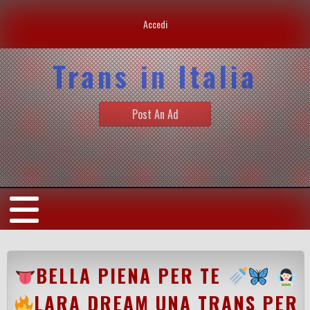
Accedi
Trans in Italia
Post An Ad
BELLA PIENA PER TE
LARA DREAM UNA TRANS PER