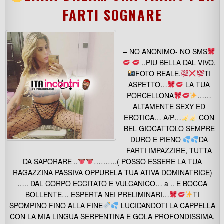
FARTI SOGNARE
– NO ANÔNIMO- NO SMS
..PIU BELLA DAL VIVO.
FOTO REALE.
TI
ASPETTO…
LA TUA
PORCELLONA
……
ALTAMENTE SEXY ED
EROTICA… A/P…
CON
BEL GIOCATTOLO SEMPRE
DURO E PIENO
DA
FARTI IMPAZZIRE, TUTTA
DA SAPORARE ..
……….( POSSO ESSERE LA TUA
RAGAZZINA PASSIVA OPPURELA TUA ATIVA DOMINATRICE)
….. DAL CORPO ECCITATO E VULCANICO… a .. E BOCCA
BOLLENTE… ESPERTA NEI PRELIMINARI…
TI
SPOMPINO FINO ALLA FINE
LUCIDANDOTI LA CAPPELLA
CON LA MIA LINGUA SERPENTINA E GOLA PROFONDISSIMA,