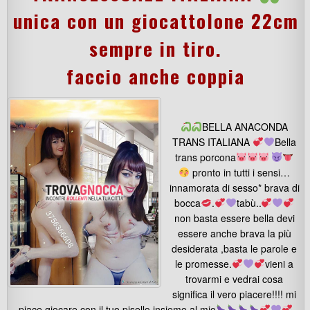
unica con un giocattolone 22cm
sempre in tiro.
faccio anche coppia
BELLA ANACONDA
TRANS ITALIANA
Bella
trans porcona
pronto in tutti i sensi…
innamorata di sesso* brava di
bocca
.
tabù..
non basta essere bella devi
essere anche brava la più
desiderata ,basta le parole e
le promesse.
vieni a
trovarmi e vedrai cosa
significa il vero piacere!!!! mi
piace giocare con il tuo pisello insieme al mio