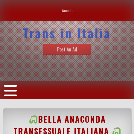
Accedi
Trans in Italia
Post An Ad
BELLA ANACONDA
TRANSESSUALE ITALIANA