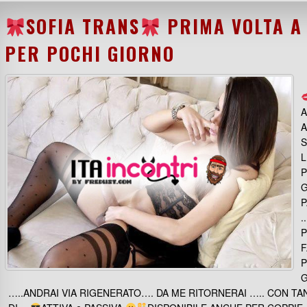
SOFIA TRANS
PRIMA VOLTA A
PER POCHI GIORNO
A
A
S
L
P
G
P
.
P
F
P
G
…..ANDRAI VIA RIGENERATO…. DA ME RITORNERAI ….. CON TAN