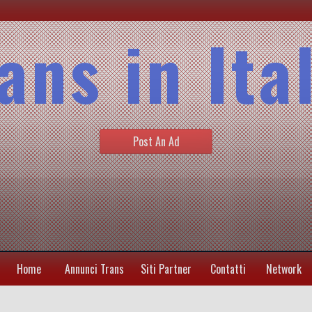
ans in Ita
Post An Ad
Home
Annunci Trans
Siti Partner
Contatti
Network