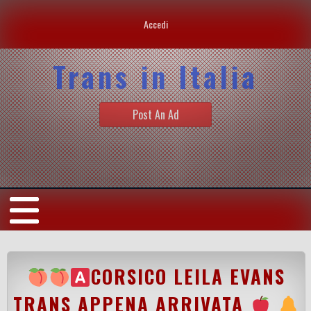
Accedi
Trans in Italia
Post An Ad
CORSICO LEILA EVANS
TRANS APPENA ARRIVATA