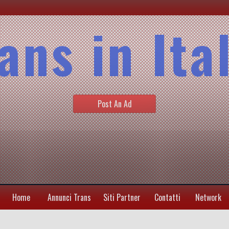
ans in Ita
Post An Ad
Home
Annunci Trans
Siti Partner
Contatti
Network