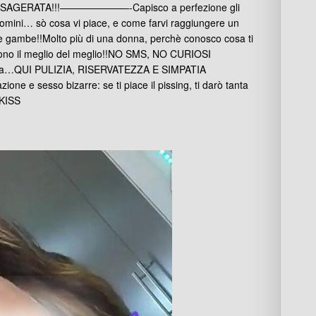
SAGERATA!!!———————-Capisco a perfezione gli
omini… sò cosa vi piace, e come farvi raggiungere un
e gambe!!Molto più di una donna, perchè conosco cosa ti
o sono il meglio del meglio!!NO SMS, NO CURIOSI
eria…QUI PULIZIA, RISERVATEZZA E SIMPATIA
 sesso bizarre: se ti piace il pissing, ti darò tanta
!KISS