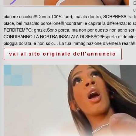
E
u
piacere eccelso!!!Donna 100% fuori, maiala dentro, SORPRESA tra l
piace, bel maschio porcellone!!Incontrami e capirai la differenza: i
PERDITEMPO: grazie.Sono porca, ma non per questo non sono s
CONDIRANNO LA NOSTRA INSALATA DI SESSO!!Esperta di dominazione e
pioggia dorata, e non solo… La tua immaginazione diventerà realtà!