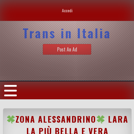
Accedi
Trans in Italia
Post An Ad
ZONA ALESSANDRINO
LARA
LA PIÙ BELLA E VERA