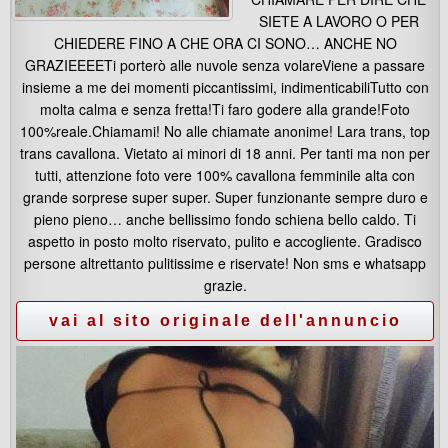
SIETE A LAVORO O PER
CHIEDERE FINO A CHE ORA CI SONO… ANCHE NO
GRAZIEEEETi porterò alle nuvole senza volareViene a passare
insieme a me dei momenti piccantissimi, indimenticabiliTutto con
molta calma e senza fretta!Ti faro godere alla grande!Foto
100%reale.Chiamami! No alle chiamate anonime! Lara trans, top
trans cavallona. Vietato ai minori di 18 anni. Per tanti ma non per
tutti, attenzione foto vere 100% cavallona femminile alta con
grande sorprese super super. Super funzionante sempre duro e
pieno pieno… anche bellissimo fondo schiena bello caldo. Ti
aspetto in posto molto riservato, pulito e accogliente. Gradisco
persone altrettanto pulitissime e riservate! Non sms e whatsapp
grazie.