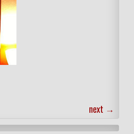
next
→