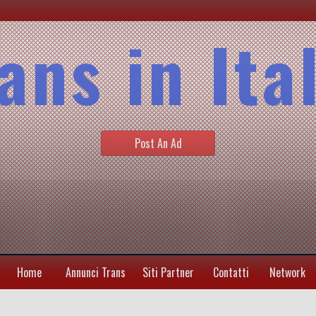
ans in Ita
Post An Ad
Home
Annunci Trans
Siti Partner
Contatti
Network