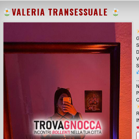
VALERIA TRANSESSUALE
G
S
D
V
S
…
N
P
C
R
I