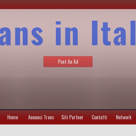
ans in Ita
Post An Ad
Home
Annunci Trans
Siti Partner
Contatti
Network