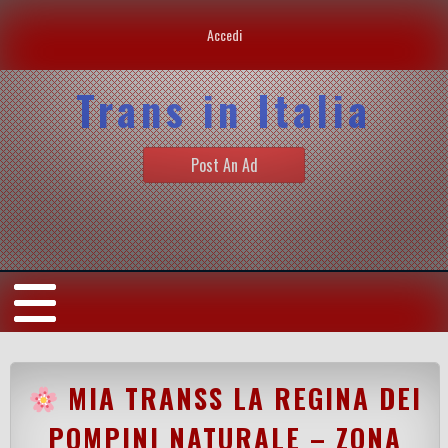
Accedi
Trans in Italia
Post An Ad
MIA TRANSS LA REGINA DEI
POMPINI NATURALE – ZONA