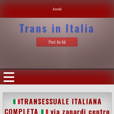
Accedi
Trans in Italia
Post An Ad
TRANSESSUALE ITALIANA
COMPLETA
via zanardi centro