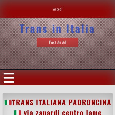
Accedi
Trans in Italia
Post An Ad
TRANS ITALIANA PADRONCINA
via zanardi centro lame