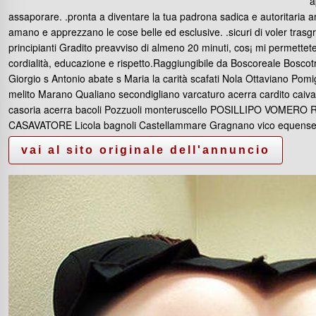
a
assaporare. .pronta a diventare la tua padrona sadica e autoritaria am
amano e apprezzano le cose belle ed esclusive. .sicuri di voler trasgred
principianti Gradito preavviso di almeno 20 minuti, cos¡ mi permettete
cordialità, educazione e rispetto.Raggiungibile da Boscoreale Boscot
Giorgio s Antonio abate s Maria la carità scafati Nola Ottaviano Pom
melito Marano Qualiano secondigliano varcaturo acerra cardito ca
casoria acerra bacoli Pozzuoli monteruscello POSILLIPO VOM
CASAVATORE Licola bagnoli Castellammare Gragnano vico equense S