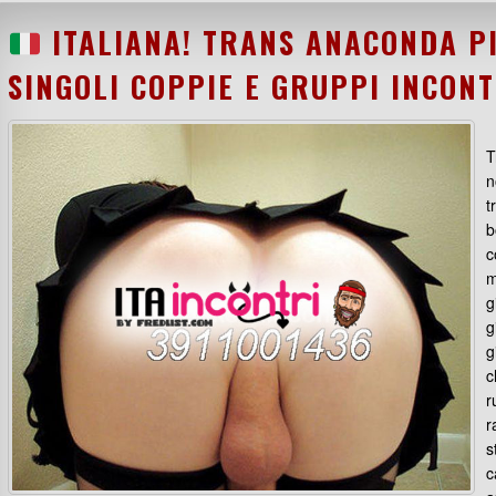
ITALIANA! TRANS ANACONDA P
SINGOLI COPPIE E GRUPPI INCON
T
n
t
b
c
m
g
g
g
c
r
r
s
c