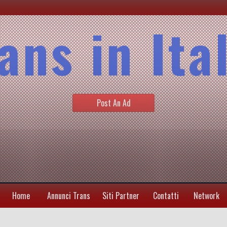
ans in Ita
Post An Ad
Home
Annunci Trans
Siti Partner
Contatti
Network