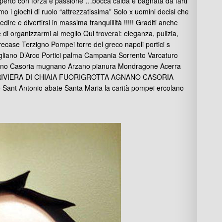
perto con forza e passione …bocca calda e bagnata da farti
o i giochi di ruolo “attrezzatissima” Solo x uomini decisi che
ire e divertirsi in massima tranquillità !!!!! Graditi anche
 di organizzarmi al meglio Qui troverai: eleganza, pulizia,
recase Terzigno Pompei torre del greco napoli portici s
igliano D’Arco Portici palma Campania Sorrento Varcaturo
ivano Casoria mugnano Arzano pianura Mondragone Acerra
ERO RIVIERA DI CHIAIA FUORIGROTTA AGNANO CASORIA
ant Antonio abate Santa Maria la carità pompei ercolano