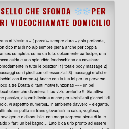
ISELLO CHE SFONDA
PER
TRI VIDEOCHIAMATE DOMICILIO
rans attivissima = ( porca)= sempre duro = gola profonda,
on dico mai di no a/p sempre piena anche per coppia
ransex completa. come da foto: dolcemente partecipe, una
occa calda e uno splendido fondoschiena da cavalcare
omodamente in tutte le posizioni 1) totale body massage 2)
assaggi con i piedi con olii essenziali 3) massaggi erotici e
iochini con il corpo 4) Anche con la tua lei per un perverso
ioco a tre Dotata di tanti motivi funzionati === un bel
iocattolone che diventera il tuo vizio preferito !!! Sia attiva
he passiva, disponibilissima anche per strabilianti giochetti di
uolo. vi aspetttto numerosi.. in ambiente davvero = elegante,
affinato == pulito == trans giovanissima calda, vogliosa,
travolgente e disponibile. con mega sorpresa piena di latte
aldo x farti un bel bagno… Lato b da urlo pronto ad essere