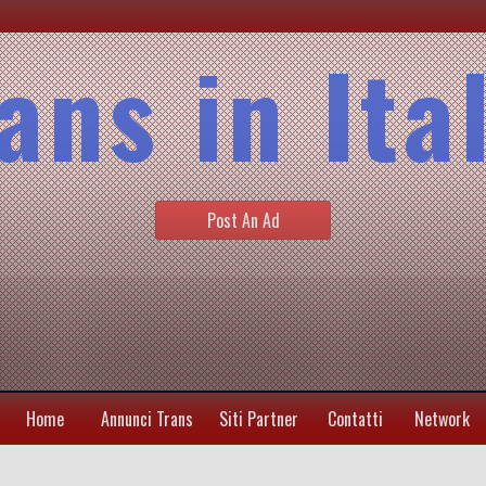
ans in Ita
Post An Ad
Home
Annunci Trans
Siti Partner
Contatti
Network