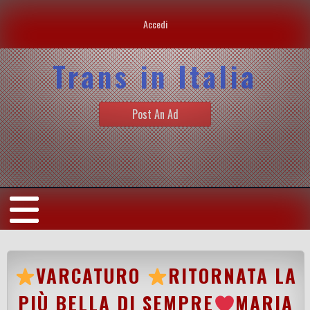
Accedi
Trans in Italia
Post An Ad
VARCATURO
RITORNATA LA
PIÙ BELLA DI SEMPRE
MARIA