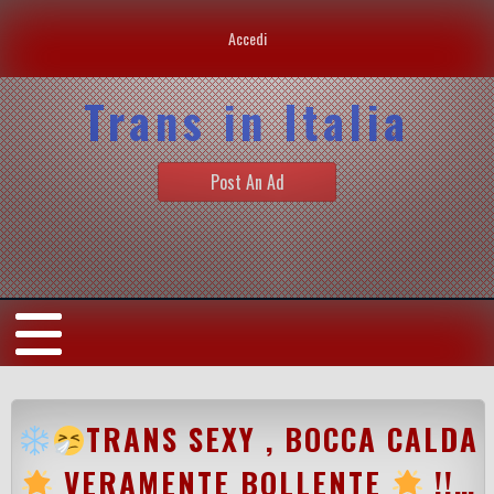
Accedi
Trans in Italia
Post An Ad
TRANS SEXY , BOCCA CALDA
VERAMENTE BOLLENTE
!!…