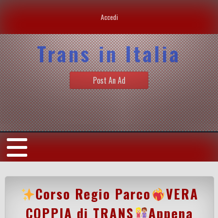
Accedi
Trans in Italia
Post An Ad
Corso Regio Parco
VERA
COPPIA di TRANS
Appena