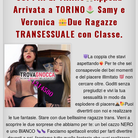
Arrivata a TORINO
Samy e
Veronica
Due Ragazze
TRANSESSUALE con Classe.
La coppia che stavi
aspettando
Per te che sei
consapevole dei bei momenti
e del piacere illimitato
non
cercare oltre. Goditi senza
pregiudizi e vivi la tua
sessualità in modo da
esplodere di piacere
Puoi
divertirti con noi e realizzare
le tue fantasie. Stare con due bellissime ragazze trans. Vieni a
scoprire le due sorprese che abbiamo per te: un bel cazzo NERO
e uno BIANCO
Facciamo spettacoli erotici per farti divertire
davanti a noi, facciamo tutte quelle fantasie che vuoi realizzare.